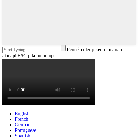
Pencét enter pikeun milarian
atanapi ESC pikeun nutup
English
French
German
Portuguese
Spanish