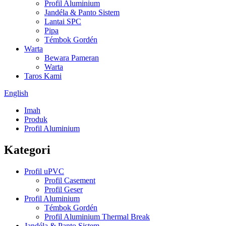
Profil Aluminium
Jandéla & Panto Sistem
Lantai SPC
Pipa
Témbok Gordén
Warta
Bewara Pameran
Warta
Taros Kami
English
Imah
Produk
Profil Aluminium
Kategori
Profil uPVC
Profil Casement
Profil Geser
Profil Aluminium
Témbok Gordén
Profil Aluminium Thermal Break
Jandéla & Panto Sistem