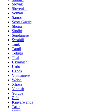
Slovak
Slovenian
Somali
Samoan
Scots Gaelic
Shona
Sindhi
Sundanese
Swahili
Tajik
Tamil
Telugu
Thai
Ukrainian
Urdu
Uzbek
Vietnamese
Welsh
Xhosa
Yiddish
Yoruba
Zulu
Kinyarwanda
Tatar