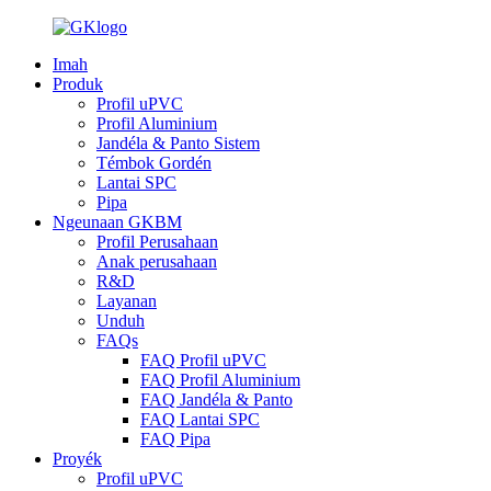
Imah
Produk
Profil uPVC
Profil Aluminium
Jandéla & Panto Sistem
Témbok Gordén
Lantai SPC
Pipa
Ngeunaan GKBM
Profil Perusahaan
Anak perusahaan
R&D
Layanan
Unduh
FAQs
FAQ Profil uPVC
FAQ Profil Aluminium
FAQ Jandéla & Panto
FAQ Lantai SPC
FAQ Pipa
Proyék
Profil uPVC