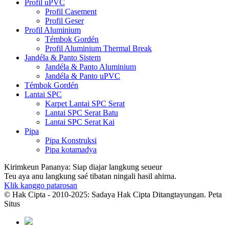
Profil uPVC
Profil Casement
Profil Geser
Profil Aluminium
Témbok Gordén
Profil Aluminium Thermal Break
Jandéla & Panto Sistem
Jandéla & Panto Aluminium
Jandéla & Panto uPVC
Témbok Gordén
Lantai SPC
Karpet Lantai SPC Serat
Lantai SPC Serat Batu
Lantai SPC Serat Kai
Pipa
Pipa Konstruksi
Pipa kotamadya
Kirimkeun Pananya: Siap diajar langkung seueur
Teu aya anu langkung saé tibatan ningali hasil ahirna.
Klik kanggo patarosan
© Hak Cipta - 2010-2025: Sadaya Hak Cipta Ditangtayungan. Peta
Situs