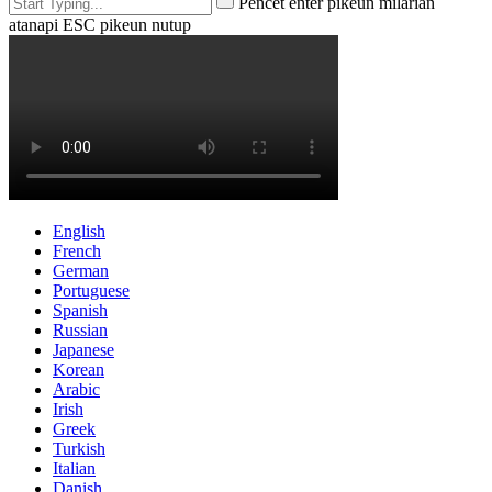
Pencét enter pikeun milarian
atanapi ESC pikeun nutup
English
French
German
Portuguese
Spanish
Russian
Japanese
Korean
Arabic
Irish
Greek
Turkish
Italian
Danish