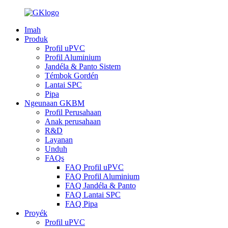
Imah
Produk
Profil uPVC
Profil Aluminium
Jandéla & Panto Sistem
Témbok Gordén
Lantai SPC
Pipa
Ngeunaan GKBM
Profil Perusahaan
Anak perusahaan
R&D
Layanan
Unduh
FAQs
FAQ Profil uPVC
FAQ Profil Aluminium
FAQ Jandéla & Panto
FAQ Lantai SPC
FAQ Pipa
Proyék
Profil uPVC