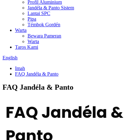
Profil Aluminium
Jandéla & Panto Sistem
Lantai SPC
Pipa
Témbok Gordén
Warta
Bewara Pameran
Warta
Taros Kami
English
Imah
FAQ Jandéla & Panto
FAQ Jandéla & Panto
FAQ Jandéla &
Panto