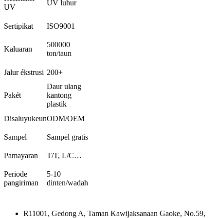
UV luhur
UV
Sertipikat
ISO9001
500000
Kaluaran
ton/taun
Jalur ékstrusi
200+
Daur ulang
Pakét
kantong
plastik
Disaluyukeun
ODM/OEM
Sampel
Sampel gratis
Pamayaran
T/T, L/C…
Periode
5-10
pangiriman
dinten/wadah
R11001, Gedong A, Taman Kawijaksanaan Gaoke, No.59,