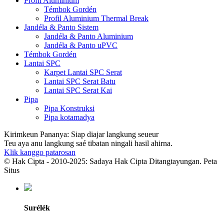
Profil Aluminium
Témbok Gordén
Profil Aluminium Thermal Break
Jandéla & Panto Sistem
Jandéla & Panto Aluminium
Jandéla & Panto uPVC
Témbok Gordén
Lantai SPC
Karpet Lantai SPC Serat
Lantai SPC Serat Batu
Lantai SPC Serat Kai
Pipa
Pipa Konstruksi
Pipa kotamadya
Kirimkeun Pananya: Siap diajar langkung seueur
Teu aya anu langkung saé tibatan ningali hasil ahirna.
Klik kanggo patarosan
© Hak Cipta - 2010-2025: Sadaya Hak Cipta Ditangtayungan. Peta
Situs
Surélék