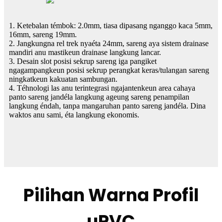
1. Ketebalan témbok: 2.0mm, tiasa dipasang nganggo kaca 5mm,
16mm, sareng 19mm.
2. Jangkungna rel trek nyaéta 24mm, sareng aya sistem drainase
mandiri anu mastikeun drainase langkung lancar.
3. Desain slot posisi sekrup sareng iga pangiket
ngagampangkeun posisi sekrup perangkat keras/tulangan sareng
ningkatkeun kakuatan sambungan.
4. Téhnologi las anu terintegrasi ngajantenkeun area cahaya
panto sareng jandéla langkung ageung sareng penampilan
langkung éndah, tanpa mangaruhan panto sareng jandéla. Dina
waktos anu sami, éta langkung ekonomis.
Pilihan Warna Profil
uPVC