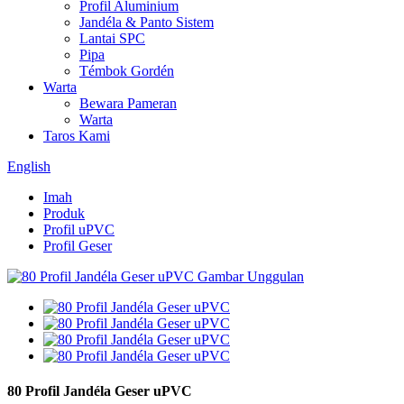
Profil Aluminium
Jandéla & Panto Sistem
Lantai SPC
Pipa
Témbok Gordén
Warta
Bewara Pameran
Warta
Taros Kami
English
Imah
Produk
Profil uPVC
Profil Geser
80 Profil Jandéla Geser uPVC