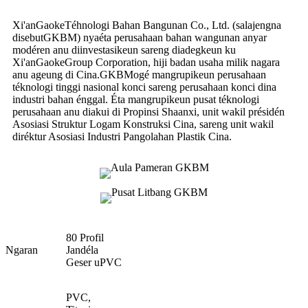
Xi'an
Gaoke
Téhnologi Bahan Bangunan Co., Ltd. (salajengna
disebut
GKBM
) nyaéta perusahaan bahan wangunan anyar
modéren anu diinvestasikeun sareng diadegkeun ku
Xi'an
Gaoke
Group Corporation, hiji badan usaha milik nagara
anu ageung di Cina.
GKBM
ogé mangrupikeun perusahaan
téknologi tinggi nasional konci sareng perusahaan konci dina
industri bahan énggal. Éta mangrupikeun pusat téknologi
perusahaan anu diakui di Propinsi Shaanxi, unit wakil présidén
Asosiasi Struktur Logam Konstruksi Cina, sareng unit wakil
diréktur Asosiasi Industri Pangolahan Plastik Cina.
80 Profil
Ngaran
Jandéla
Geser uPVC
PVC,