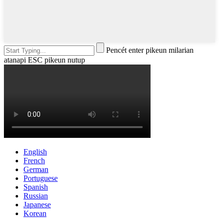
Pencét enter pikeun milarian
atanapi ESC pikeun nutup
English
French
German
Portuguese
Spanish
Russian
Japanese
Korean