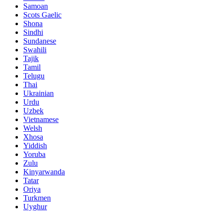
Samoan
Scots Gaelic
Shona
Sindhi
Sundanese
Swahili
Tajik
Tamil
Telugu
Thai
Ukrainian
Urdu
Uzbek
Vietnamese
Welsh
Xhosa
Yiddish
Yoruba
Zulu
Kinyarwanda
Tatar
Oriya
Turkmen
Uyghur