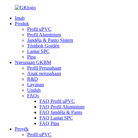
Imah
Produk
Profil uPVC
Profil Aluminium
Jandéla & Panto Sistem
Témbok Gordén
Lantai SPC
Pipa
Ngeunaan GKBM
Profil Perusahaan
Anak perusahaan
R&D
Layanan
Unduh
FAQs
FAQ Profil uPVC
FAQ Profil Aluminium
FAQ Jandéla & Panto
FAQ Lantai SPC
FAQ Pipa
Proyék
Profil uPVC