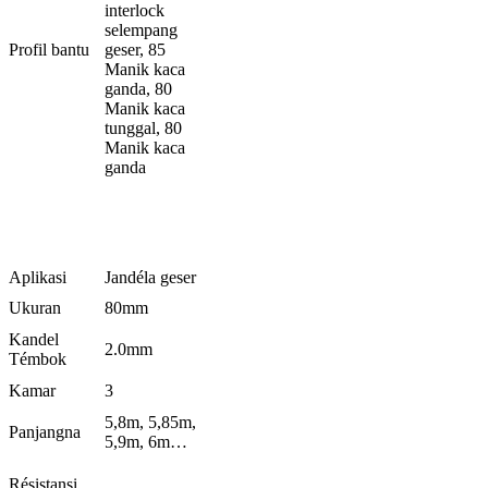
interlock
selempang
Profil bantu
geser, 85
Manik kaca
ganda, 80
Manik kaca
tunggal, 80
Manik kaca
ganda
Aplikasi
Jandéla geser
Ukuran
80mm
Kandel
2.0mm
Témbok
Kamar
3
5,8m, 5,85m,
Panjangna
5,9m, 6m…
Résistansi